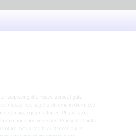
HOME
ABOUT
IDM
GALLERY
EVENTS
CONTACTS
IGM FORUM
r adipiscing elit. Fusce laoreet, ligula
eet massa, nec sagittis elit urna in diam. Sed
 in scelerisque quam ultricies. Phasellus et
entum mauris non venenatis. Praesent at nulla
rmentum metus. Morbi auctor sed dui et