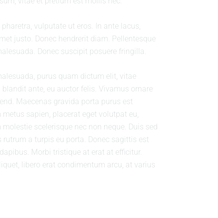
um, vitae et pretium est mollis nec.
pharetra, vulputate ut eros. In ante lacus,
t amet justo. Donec hendrerit diam. Pellentesque
alesuada. Donec suscipit posuere fringilla.
 malesuada, purus quam dictum elit, vitae
 blandit ante, eu auctor felis. Vivamus ornare
fend. Maecenas gravida porta purus est
 metus sapien, placerat eget volutpat eu,
am molestie scelerisque nec non neque. Duis sed
rutrum a turpis eu porta. Donec sagittis est
apibus. Morbi tristique at erat at efficitur.
aliquet, libero erat condimentum arcu, at varius