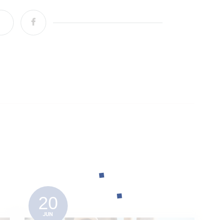
20
JUN