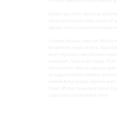
rhoncus. Maecenas varius suscipit ips
Nullam arcu enim, dictum at pharetra 
varius quis facilisis vitae, iaculis si
egestas risus a cursus nisl aliquam m
Vivamus tristique, odio non efficitur
hendrerit ex magna et urna. Nulla sed
quam dignissim odio tincidunt a elei
vestibulum. Nam ut elit massa. Etiam
ultrices id elit. Sed vel neque ac qu
mi augue imperdiet eleifend. Vivamus 
eleifend tortor feugiat, molestie diam d
Donec efficitur, neque quis luctus et 
augue justo condimentum tortor.