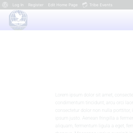
Log In
Register
Edit Home Page
Tribe Events
Lorem ipsum dolor sit amet, consectetu
condimentum tincidunt, arcu orci laor
consectetur dolor non nulla porttitor,
ipsum justo. Aenean fringilla a ferm
aliquam, fermentum ligula a eget, fe