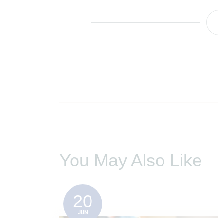
You May Also Like
20
JUN